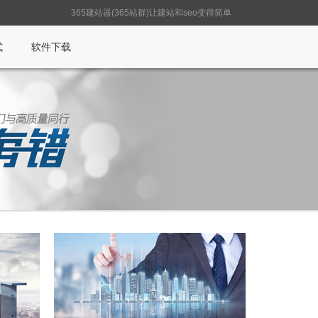
365建站器(365站群)让建站和seo变得简单
式
软件下载