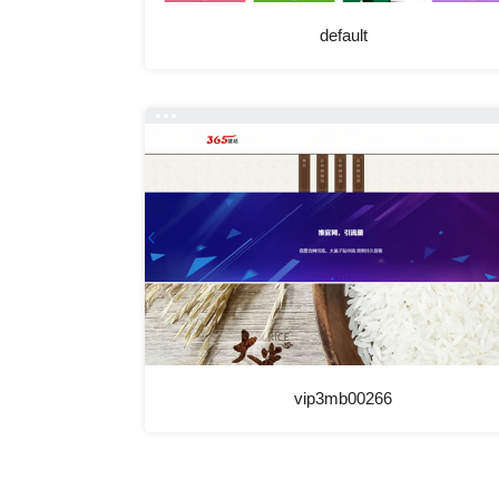
default
vip3mb00266