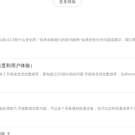
更多模板
站器v11.0有什么变化吧！快来体验我们的新功能哟~如果您有任何问题或建议，我们
的速度和用户体验）
2 升级改造优化数据库，避免超过2G就出错的问题 升级改造优化数据库，去掉acee
数据处理能力 升级数据采集功能，可以多个采集规则批量采集，也可以定时批量或单个采
训 ？