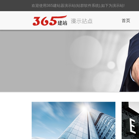
欢迎使用365建站器演示站(站群软件系统),如下为演示站!
首页