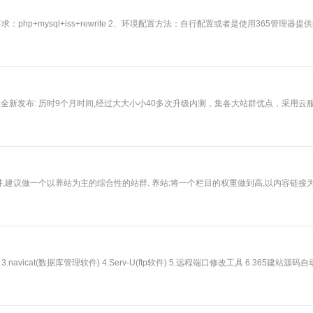
hp+mysql+iss+rewrite 2、环境配置方法：自行配置或者是使用365管理器提
站管理器全新发布: 历时9个月时间,经过大大小小40多次升级内测，集各大站群优点，采用云
,建议做一个以养站为主的综合性的站群. 养站:将一个栏目的权重做到高,以内容链接为
3.navicat(数据库管理软件) 4.Serv-U(ftp软件) 5.远程端口修改工具 6.365建站源码